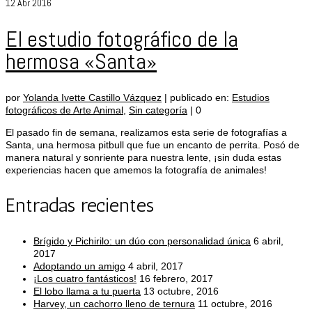
12
Abr 2016
El estudio fotográfico de la
hermosa «Santa»
por
Yolanda Ivette Castillo Vázquez
|
publicado en:
Estudios
fotográficos de Arte Animal
,
Sin categoría
|
0
El pasado fin de semana, realizamos esta serie de fotografías a
Santa, una hermosa pitbull que fue un encanto de perrita. Posó de
manera natural y sonriente para nuestra lente, ¡sin duda estas
experiencias hacen que amemos la fotografía de animales!
Entradas recientes
Brígido y Pichirilo: un dúo con personalidad única
6 abril,
2017
Adoptando un amigo
4 abril, 2017
¡Los cuatro fantásticos!
16 febrero, 2017
El lobo llama a tu puerta
13 octubre, 2016
Harvey, un cachorro lleno de ternura
11 octubre, 2016