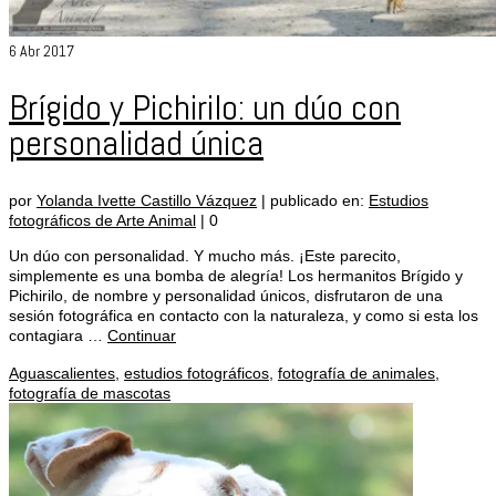
6
Abr 2017
Brígido y Pichirilo: un dúo con
personalidad única
por
Yolanda Ivette Castillo Vázquez
|
publicado en:
Estudios
fotográficos de Arte Animal
|
0
Un dúo con personalidad. Y mucho más. ¡Este parecito,
simplemente es una bomba de alegría! Los hermanitos Brígido y
Pichirilo, de nombre y personalidad únicos, disfrutaron de una
sesión fotográfica en contacto con la naturaleza, y como si esta los
contagiara …
Continuar
Aguascalientes
,
estudios fotográficos
,
fotografía de animales
,
fotografía de mascotas