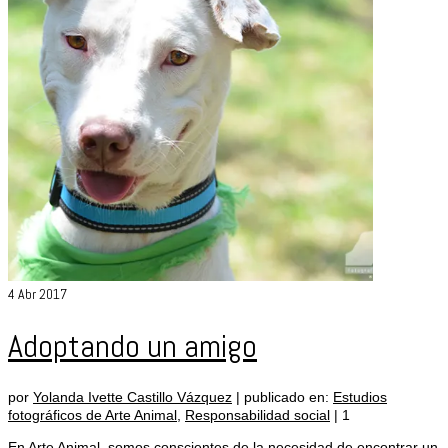
4
Abr 2017
Adoptando un amigo
por
Yolanda Ivette Castillo Vázquez
|
publicado en:
Estudios
fotográficos de Arte Animal
,
Responsabilidad social
|
1
En Arte Animal, somos conscientes de la necesidad de encontrar un