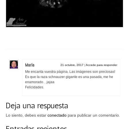
María
21 octubre, 2017
|
Accede para responder
Me encanta vuestra página. Las imágenes son preciosas!
Es que la raza schnauzer gigante es una pasada, me he
enamorado…jajaa
Felicidades.
Deja una respuesta
Lo siento, debes estar
conectado
para publicar un comentario.
Entradas recientes