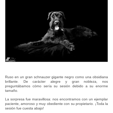
FAQs
Blog
Ruso en un gran schnauzer gigante negro como una obsidiana
brillante. De carácter alegre y gran nobleza, nos
preguntábamos cómo sería su sesión debido a su enorme
tamaño.
La sorpresa fue maravillosa: nos encontramos con un ejemplar
paciente, amoroso y muy obediente con su propietario. ¡Toda la
sesión fue cuesta abajo!