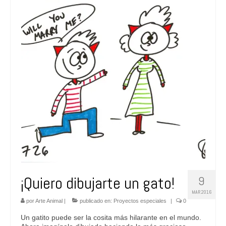
¡Quiero dibujarte un gato!
9
MAR 2016
por
Arte Animal
|
publicado en:
Proyectos especiales
|
0
Un gatito puede ser la cosita más hilarante en el mundo.