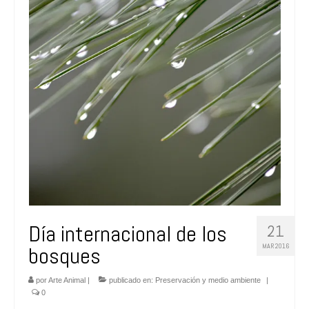
FAQs
Blog
Día internacional de los
21
MAR 2016
bosques
por
Arte Animal
|
publicado en:
Preservación y medio ambiente
|
0