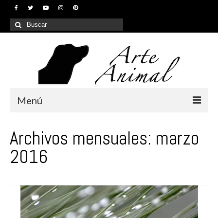
Buscar
por:
Menú
Inicio
Archivos mensuales: marzo
¿Quiénes somos?
2016
Nuestros servicios
Galería
Contacto