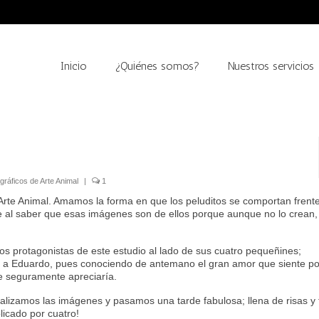
Inicio
¿Quiénes somos?
Nuestros servicios
gráficos de Arte Animal
|
1
 Arte Animal. Amamos la forma en que los peluditos se comportan frente
e al saber que esas imágenes son de ellos porque aunque no lo crean,
s protagonistas de este estudio al lado de sus cuatro pequeñines;
ón a Eduardo, pues conociendo de antemano el gran amor que siente po
e seguramente apreciaría.
alizamos las imágenes y pasamos una tarde fabulosa; llena de risas y 
licado por cuatro!