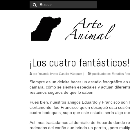
Buscar
por:
¡Los cuatro fantásticos!
por
Yolanda Ivette Castillo Vázquez
|
publicado en:
Estudios foto
Siempre es un deleite hacer un estudio fotográfico en
cámara, cómo se sienten especiales y actúan diferent
¡estamos seguros de que lo saben!
Pues bien, nuestros amigos Eduardo y Francisco son lo
ciertamente, fue Francisco quien obsequió esta sesi
cuatro bodoques, supo que este estudio sería algo qu
Así, nos trasladamos al domicilio de Eduardo donde re
rodeados del cariño que brinda un perrito, ¡pero multip