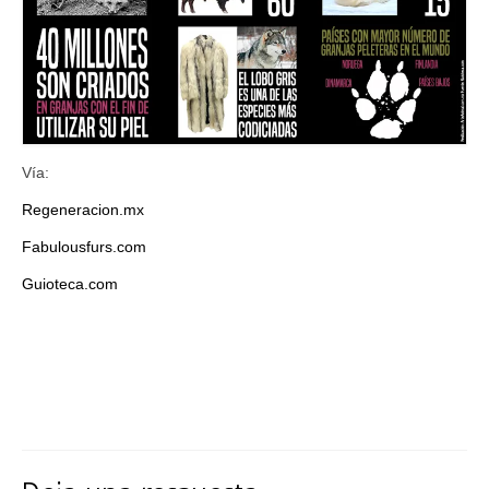
Vía:
Regeneracion.mx
Fabulousfurs.com
Guioteca.com