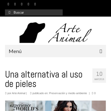
Buscar
por:
Menú
Inicio
Una alternativa al uso
10
¿Quiénes somos?
MAR 2016
de pieles
Nuestros servicios
por
Arte Animal
|
publicado en:
Preservación y medio ambiente
|
0
Galería
Contacto