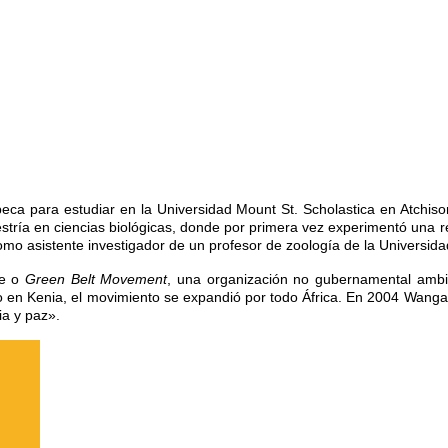
 beca para estudiar en la Universidad Mount St. Scholastica en Atchiso
estría en ciencias biológicas, donde por primera vez experimentó una 
omo asistente investigador de un profesor de zoología de la Universida
de o
Green Belt Movement
, una organización no gubernamental ambien
n Kenia, el movimiento se expandió por todo África. En 2004 Wangari, 
ia y paz».