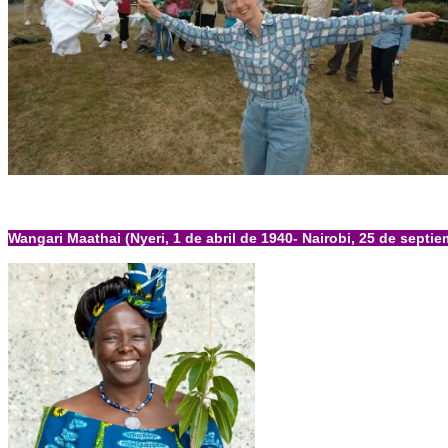
Wangari Maathai (Nyeri, 1 de abril de 1940- Nairobi, 25 de septi