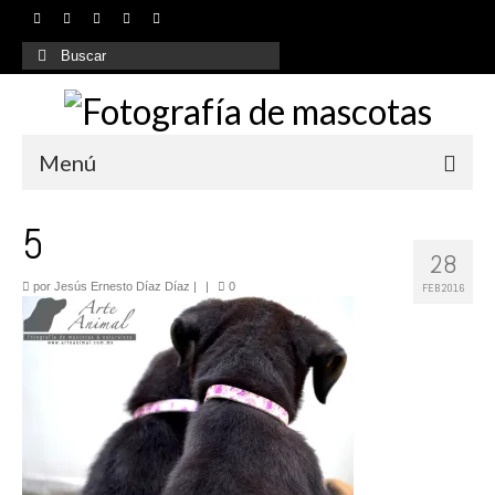
Buscar
por:
Menú
Inicio
5
28
¿Quiénes somos?
por
Jesús Ernesto Díaz Díaz
|
|
0
FEB 2016
Nuestros servicios
Galería
Contacto
FAQs
Blog