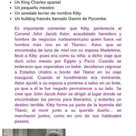
Un King Charles spaniel
Un pequeño mestizo
Un airedale terrier de nombre Kitty
Un bulldog francés llamado Gamin de Pycombe
Es importante comentar que Kitty, pertenecía al
Coronel John Jacob Astor, acaudalado heredero y
hombre de negocios norteamericano quien fuera «el
hombre más rico en el Titanic». Astor, que se
encontraba de luna de miel con su esposa Madeleine,
llevó a Kitty -pues era como su niña- a dicho viaje que
duró ocho meses por Egipto y París. Cuando se
enteraron que esperaban un bebé, decidieron regresar
a Estados Unidos a bordo del Titanic en su viaje
inaugural. Cuando el hundimiento era inminente,
Astor ayudó a su esposa a ponerse a salvo en un bote,
ya que a él le fue negado permanecer a su lado. Se
cree que John Jacob Astor se dirigió al lugar donde se
encontraban los perros para liberarlos, y evitarles un
destino terrible. Kitty forma ya parte de la leyenda del
Titanic, al morir junto a su querido dueño… se
marcharon juntos, como en uno de sus habituales
paseos.