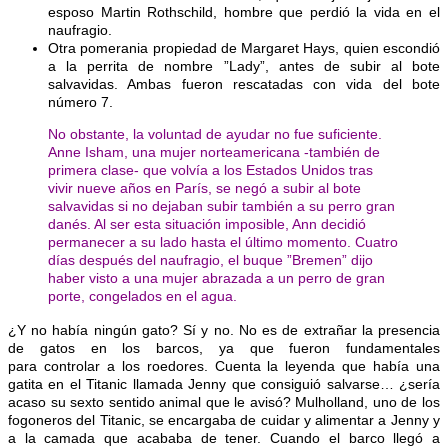
esposo Martin Rothschild, hombre que perdió la vida en el
naufragio.
Otra pomerania propiedad de Margaret Hays, quien escondió
a la perrita de nombre ”Lady”, antes de subir al bote
salvavidas. Ambas fueron rescatadas con vida del bote
número 7.
No obstante, la voluntad de ayudar no fue suficiente.
Anne Isham, una mujer norteamericana -también de
primera clase- que volvía a los Estados Unidos tras
vivir nueve años en París, se negó a subir al bote
salvavidas si no dejaban subir también a su perro gran
danés. Al ser esta situación imposible, Ann decidió
permanecer a su lado hasta el último momento. Cuatro
días después del naufragio, el buque ”Bremen” dijo
haber visto a una mujer abrazada a un perro de gran
porte, congelados en el agua.
¿Y no había ningún gato? Sí y no. No es de extrañar la presencia
de gatos en los barcos, ya que fueron fundamentales
para controlar a los roedores. Cuenta la leyenda que había una
gatita en el Titanic llamada Jenny que consiguió salvarse… ¿sería
acaso su sexto sentido animal que le avisó? Mulholland, uno de los
fogoneros del Titanic, se encargaba de cuidar y alimentar a Jenny y
a la camada que acababa de tener. Cuando el barco llegó a