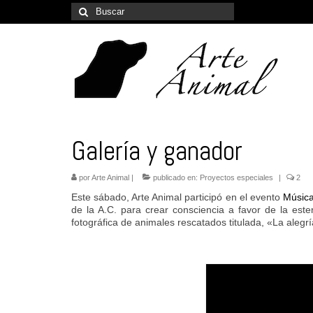
Buscar
por:
Galería y ganador
por
Arte Animal
|
publicado en:
Proyectos especiales
|
2
Este sábado, Arte Animal participó en el evento
Música
de la A.C. para crear consciencia a favor de la este
fotográfica de animales rescatados titulada, «La alegr