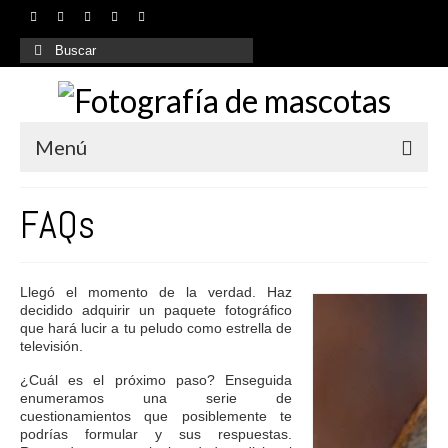
Buscar
por:
Menú
Inicio
FAQs
¿Quiénes somos?
Nuestros servicios
Llegó el momento de la verdad. Haz
decidido adquirir un paquete fotográfico
Galería
que hará lucir a tu peludo como estrella de
televisión.
Contacto
¿Cuál es el próximo paso? Enseguida
enumeramos una serie de
FAQs
cuestionamientos que posiblemente te
podrías formular y sus respuestas.
Blog