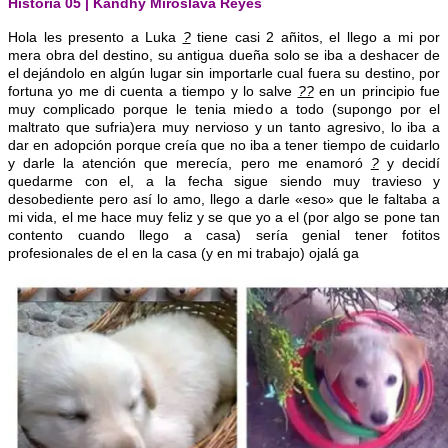
Historia 05 | Kandhy Miroslava Reyes
Hola les presento a Luka
?
tiene casi 2 añitos, el llego a mi por
mera obra del destino, su antigua dueña solo se iba a deshacer de
el dejándolo en algún lugar sin importarle cual fuera su destino, por
fortuna yo me di cuenta a tiempo y lo salve
?
?
en un principio fue
muy complicado porque le tenia miedo a todo (supongo por el
maltrato que sufria)era muy nervioso y un tanto agresivo, lo iba a
dar
en adopción porque creía que no iba a tener tiempo de cuidarlo
y darle la atención que merecía, pero me enamoró
?
y decidí
quedarme con el, a la fecha sigue siendo muy travieso y
desobediente pero así lo amo, llego a darle «eso» que le faltaba a
mi vida, el me hace muy feliz y se que yo a el (por algo se pone tan
contento cuando llego a casa) sería genial tener fotitos
profesionales de el en la casa (y en mi trabajo) ojalá ga