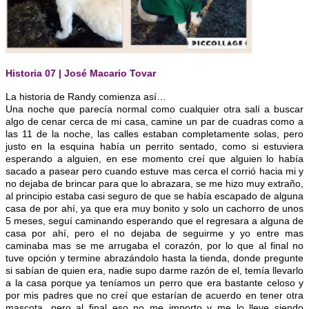
Historia 07 | José Macario Tovar
La historia de Randy comienza así…
Una noche que parecía normal como cualquier otra salí a buscar
algo de cenar cerca de mi casa, camine un par de cuadras como a
las 11 de la noche, las calles estaban completamente solas, pero
justo en la esquina había un perrito sentado, como si estuviera
esperando a alguien, en ese momento creí que alguien lo había
sacado a pasear pero cuando estuve mas cerca el
corrió hacia mi y
no dejaba de brincar para que lo abrazara, se me hizo muy extraño,
al principio estaba casi seguro de que se había escapado de alguna
casa de por ahí, ya que era muy bonito y solo un cachorro de unos
5 meses, seguí caminando esperando que el regresara a alguna de
casa por ahí, pero el no dejaba de seguirme y yo entre mas
caminaba mas se me arrugaba el corazón, por lo que al final no
tuve opción y termine abrazándolo hasta la tienda, donde pregunte
si sabían de quien era, nadie supo darme razón de el, temía llevarlo
a la casa porque ya teníamos un perro que era bastante celoso y
por mis padres que no creí que estarían de acuerdo en tener otra
mascota, pero al final eso no me importo y me lo lleve siendo