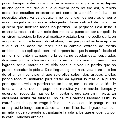
poco t
iempo enfermo y nos enteramos que padecía epilepsia
mucha gente me dijo que lo durmiera pero no fue asi, a tenido
todos los estudios necesarios así como la atención médica que
necesita, ahora ya es cieguito y no tiene dientes pero es el perro
más tranquilo amoroso e inteligente, tiene calidad de vida que
quisiera que tuvieran todos los perritos , la pequeña Lola tiene 9
meses la rescate de tan sólo dos meses a punto de ser atropellada
en circunvalación, la lleve al médico y estaba bien no podía darla en
adopción su mirada me robo el alma, creí que popet no la aceptaría
x que el no debe de tener ningún cambio extraño de medio
ambiente x su epilepsia pero mi sorpesa fue que la aceptó desde el
primer momento y aunque no la ve ya no pueden estar separados
duermen juntos abrazados como en la foto son un amor, han
logrado ser el motor de mi vida cada que veo un perrito que no
puedo rescatar le pido a Dios llegue alguien a su vida para que les
de él amor incondicional que sólo ellos saben dar, gracias a ellos
pongo todo mi esfuerzo para tratar de ayudar lo más que puedo
para que no existan perritos sin un hogar, me gustaría la sesión de
fotos x que se que mi popet no resistirá ya por mucho tiempo y
quiero un recuerdo más de lo importante que son en mi vida. En
diciembre acaba de fallecer uno de mis perritos llamado rashu lo
extraño mucho pero tengo infinidad de fotos que le pongo en su
urna y así lo tengo aún más cerca de mi. Ellos han logrado cambiar
mi vida y que yo ayude a cambiarle la vida a los que encuentro por
la calle . Muchas gracias