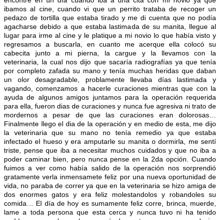
encontré en un día cuando iba a una cita con mi novio ya que
ibamos al cine, cuando vi que un perrito trataba de recoger un
pedazo de tortilla que estaba tirado y me di cuenta que no podía
agacharse debido a que estaba lastimada de su manita, llegue al
lugar para irme al cine y le platique a mi novio lo que había visto y
regresamos a buscarla, en cuanto me acerque ella colocó su
cabecita junto a mi pierna, la cargue y la llevamos con la
veterinaria, la cual nos dijo que sacaría radiografías ya que tenía
por completo zafada su mano y tenía muchas heridas que daban
un olor desagradable, problamente llevaba días lastimada y
vagando, comenzamos a hacerle curaciones mientras que con la
ayuda de algunos amigos juntamos para la operación requerida
para ella, fueron dias de curaciones y nunca fue agresiva ni trato de
mordernos a pesar de que las curaciones eran dolorosas…
Finalmente llego el dia de la operación y en medio de esta, me dijo
la veterinaria que su mano no tenía remedio ya que estaba
infectado el hueso y era amputarle su manita o dormirla, me sentí
triste, pense que iba a necesitar muchos cuidados y que no iba a
poder caminar bien, pero nunca pense en la 2da opción. Cuando
fuimos a ver como había salido de la operación nos sorprendió
gratamente verla inmensamete feliz por una nueva oportunidad de
vida, no paraba de correr ya que en la veterinaria se hizo amiga de
dos enormes gatos y era feliz molestandolos y robandoles su
comida… El día de hoy es sumamente feliz corre, brinca, muerde,
lame a toda persona que esta cerca y nunca tuvo ni ha tenido