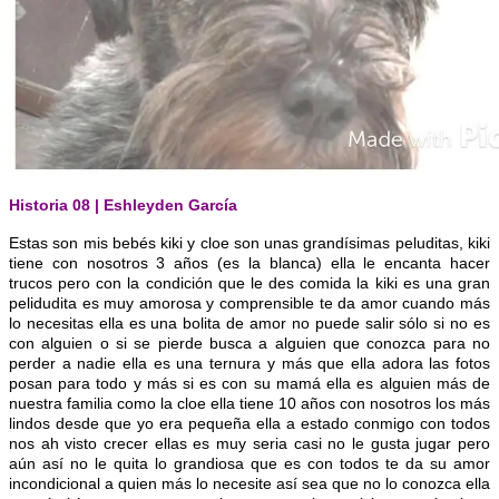
Historia 08 | Eshleyden García
Estas son mis bebés kiki y cloe son unas grandísimas peluditas, kiki
tiene con nosotros 3 años (es la blanca) ella le encanta hacer
trucos pero con la condición
que le des comida la kiki es una gran
pelidudita es muy amorosa y comprensible te da amor cuando más
lo necesitas ella es una bolita de amor no puede salir sólo si no es
con alguien o si se pierde busca a alguien que conozca para no
perder a nadie ella es una ternura y más que ella adora las fotos
posan para todo y más si es con su mamá ella es alguien más de
nuestra familia como la cloe ella tiene 10 años con nosotros los más
lindos desde que yo era pequeña ella a estado conmigo con todos
nos ah visto crecer ellas es muy seria casi no le gusta jugar pero
aún así no le quita lo grandiosa que es con todos te da su amor
incondicional a quien más lo necesite así sea que no lo conozca ella