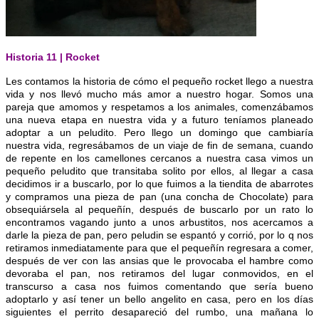
Historia 11 | Rocket
Les contamos la historia de cómo el pequeño rocket llego a nuestra
vida y nos llevó mucho más amor a nuestro hogar. Somos una
pareja que amomos y respetamos a l
os animales, comenzábamos
una nueva etapa en nuestra vida y a futuro teníamos planeado
adoptar a un peludito. Pero llego un domingo que cambiaría
nuestra vida, regresábamos de un viaje de fin de semana, cuando
de repente en los camellones cercanos a nuestra casa vimos un
pequeño peludito que transitaba solito por ellos, al llegar a casa
decidimos ir a buscarlo, por lo que fuimos a la tiendita de abarrotes
y compramos una pieza de pan (una concha de Chocolate) para
obsequiársela al pequeñín, después de buscarlo por un rato lo
encontramos vagando junto a unos arbustitos, nos acercamos a
darle la pieza de pan, pero peludin se espantó y corrió, por lo q nos
retiramos inmediatamente para que el pequeñín regresara a comer,
después de ver con las ansias que le provocaba el hambre como
devoraba el pan, nos retiramos del lugar conmovidos, en el
transcurso a casa nos fuimos comentando que sería bueno
adoptarlo y así tener un bello angelito en casa, pero en los días
siguientes el perrito desapareció del rumbo, una mañana lo