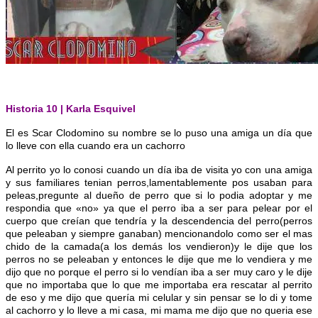
Historia 10 | Karla Esquivel
El es Scar Clodomino su nombre se lo puso una amiga un día que
lo lleve con ella cuando era un cachorro
Al perrito yo lo conosi cuando un día iba de visita yo con una amiga
y sus familiares tenian perros,lamentablemente pos usaban para
peleas,pregunte al dueño de perro que si lo podia adoptar y me
respondia que «no» ya que el perro iba a ser para pelear por el
cuerpo que creían que tendría y la d
escendencia del perro(perros
que peleaban y siempre ganaban) mencionandolo como ser el mas
chido de la camada(a los demás los vendieron)y le dije que los
perros no se peleaban y entonces le dije que me lo vendiera y me
dijo que no porque el perro si lo vendían iba a ser muy caro y le dije
que no importaba que lo que me importaba era rescatar al perrito
de eso y me dijo que quería mi celular y sin pensar se lo di y tome
al cachorro y lo lleve a mi casa, mi mama me dijo que no queria ese