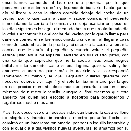
encontramos corriendo al lado de una persona, por lo que
pensamos que si tenía dueño y dejamos de buscarlo, hasta que un
día al llegar a casa lo vimos dormido debajo del coche de un
vecino, por lo que corrí a casa y saque comida, el pequeñito
inmediatamente corrió a la comida y se dejó acariciar un poco, en
los días siguientes lo seguí alimentado hasta que un afortunado día
lo volví a encontrar bajo el coche del vecino por lo que lo llame para
darle de comer, él se fue emocionado tras de mí, al llegar a casa
como de costumbre abrí la puerta y fui directo a la cocina a tomar la
comida que le daría al pequeñín y cuando voltee el pequeñín
estaba justo ahí a mi espalda, sentado en sus cuatro patas, con
una carita que suplicaba que no lo sacara, sus ojitos negros
brillaban intensamente, como si una lagrima quisiera salir y fue
entonces cuando no pude más lo acaricie y el correspondió
lambiendo mi mano y le dije “Pequeñín quieres quedarte con
nosotros, quieres vivir aquí ” y el solo lambia mi mano, por lo que
en ese preciso momento decidimos que pasaría a ser un nuevo
miembro de nuestra la familia, aunque al final creemos que este
angelito fue quien nos escogió a nosotros para protegernos y
regalarnos mucho más amor.
Y así fue, desde ese día nuestras vidas cambiaron, la casa se llenó
de alegrías y ladridos imparables, nuestro pequeño Rocket se
convirtió en un integrante tan amado, por ser un loquillo imparable y
con el cual día a día vivimos nuevas aventuras, lo amamos por su