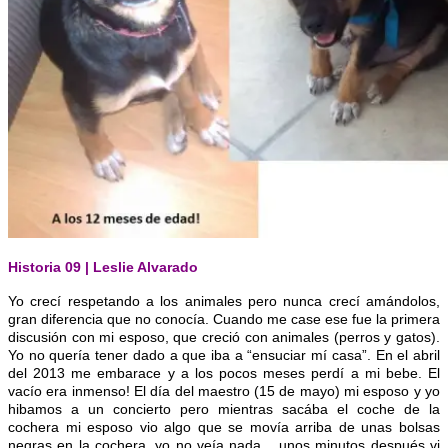
Historia 09 | Leslie Alvarado
Yo crecí respetando a los animales pero nunca crecí amándolos,
gran diferencia que no conocía. Cuando me case ese fue la primera
discusión con mi esposo, que c
reció con animales (perros y gatos).
Yo no quería tener dado a que iba a “ensuciar mí casa”. En el abril
del 2013 me embarace y a los pocos meses perdí a mi bebe. El
vacío era inmenso! El día del maestro (15 de mayo) mi esposo y yo
hibamos a un concierto pero mientras sacába el coche de la
cochera mi esposo vio algo que se movía arriba de unas bolsas
negras en la cochera, yo no veía nada….unos minutos después vi