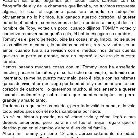
Pasaron los días, pegamos por todos lados carteles con su
fotografía de el y de la chamarra que llevaba, no tuvimos respuesta
alguna, lo cual el siguiente paso era ponerlo en adopción,
obviamente no lo hicimos, fue ganado nuestro corazón, al querer
ponerle el nombre, comenzamos a decir nombres al aire, al decir el
nombre de Toby, volteo un poco, cuando dijimos TOMMY volteo y
comenzó a mover su pequeña cola, él había escogido su nombre.
Tommy es el perro perfecto, pide las cosas, muy limpio, no se sube
a los sillones ni camas, lo subimos nosotros, rara vez ladra, es un
amor, cuando fue a su revisión con el médico, nos dimos cuenta
que era un perro ya grande, pero no importó, el ya era de nuestra
familia.
Hemos pasado muchas cosas con mi Tommy, nos ha enseñado
mucho, pasaron los años y él se ha echo más viejito, he tenido que
internarlo, se me ha puesto muy malo, pero él sigue con las mismas
ganas de vivir, ahora es ciego por la edad, el ya es un ancianito con
corazón de cachorro, lo queremos mucho, él nos enseño a querer
incondicionalmente y sobre todo que puedes adoptar un perro
grande y amarlo tanto.
Tardamos en quitarle sus miedos, pero todo valió la pena, el lo vale
todo, estos años con él no los cambiaría por nada.
No sé su historia pasada, no sé cómo vivía y cómo llegó a sus
dueños anteriores, pero para mí el fue el mejor regalo que el
destino puso en el camino y ahora él es de mi familia.
Ahora mi Tommy ya tiene 12 años aproximadamente de edad,