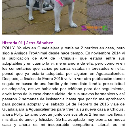
Historia 01 | Jess Sánchez
POLLY: Yo vivo en Guadalajara y tenía ya 2 perritos en casa, pero
sigo a Amigos ProAnimal desde hace tiempo. En noviembre 2014 vi
la publicación de APA de «Chiquis» que estaba entre sus
adoptables y en cuanto la vi, me enamoré de ella, pero como vi en
los comentarios que varias personas estaban interesados en ella,
pensé que ya estaría adoptada por alguien en Aguascalientes.
Después, a finales de
Enero 2015 volví a ver otra publicación donde
seguía en busca de una familia y de inmediato llené la pre-solicitud
de adopción, estuve hablando por teléfono para dar seguimiento,
envié fotos de la casa donde viviría, de sus nuevos hermanitos y así
pasaron 2 semanas de insistencia hasta que por fin me aprobaron
para poderla adoptar y el sábado 14 de Febrero de 2015 viajé de
Guadalajara a Aguascalientes para traer a su nueva casa a Chiquis,
ahora Polly. La amo porque junto con sus otros 2 hermanitos llenan
mis días de amor y felicidad. Se ha adaptado muy bien a su nueva
casa y ahora es mi inseparable compañera. Literal, es mi