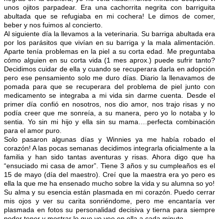
unos ojitos parpadear. Era una cachorrita negrita con barriguita
abultada que se refugiaba en mi cochera! Le dimos de comer,
beber y nos fuimos al concierto.
Al siguiente día la llevamos a la veterinaria. Su barriga abultada era
por los parásitos que vivían en su barriga y la mala alimentación.
Aparte tenía problemas en la piel a su corta edad. Me preguntaba
cómo alguien en su corta vida (1 mes aprox.) puede sufrir tanto?
Decidimos cuidar de ella y cuando se recuperara darla en adopción
pero ese pensamiento solo me duro días. Diario la llenavamos de
pomada para que se recuperara del problema de piel junto con
medicamento se integraba a mi vida sin darme cuenta. Desde el
primer día confió en nosotros, nos dio amor, nos trajo risas y no
podía creer que me sonreía, a su manera, pero yo lo notaba y lo
sentia. Yo sin mi hijo y ella sin su mama….perfecta combinación
para el amor puro.
Solo pasaron algunas días y Winnies ya me había robado el
corazón! A las pocas semanas decidimos integrarla oficialmente a la
familia y han sido tantas aventuras y risas. Ahora digo que ha
“ensuciado mi casa de amor”. Tiene 3 años y su cumpleaños es el
15 de mayo (día del maestro). Creí que la maestra era yo pero es
ella la que me ha ensenado mucho sobre la vida y su alumna so yo!
Su alma y su esencia están plasmada en mi corazón. Puedo cerrar
mis ojos y ver su carita sonriéndome, pero me encantaría ver
plasmada en fotos su personalidad decisiva y tierna para siempre
poder tener y mostrar lo que yo veo en ella a cada minuto.