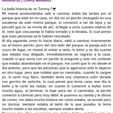
Historia 02 | Cherry Bombiux
La bella historia de mi Tommy.?
❤
Mi mamá acostumbraba salir a caminar todas las tardes por el
parque que está en mi casa, un día vio un perrito recargado en una
escaleras de este mismo parque, lo comenzó a ver de lejos y se
percató que no se movía de ahí, al llegar a unos cuantos metros de
él, noto que una pareja lo había tomado y lo llevaba, lo cual pensó
que esas personas ya lo habían rescatado.
Al día siguiente como lo hacía diario, salió a caminar nuevamente
vio al mismo perrito, pero del otro lado del parque, la pareja solo lo
cruzo de lugar, mi mamá al volver a verlo, lo tomo y se dio cuenta
que estaba muy delgado, inmediatamente se regresó a la casa,
cuando vi que venía con un perrito le pregunte y solo me contesto
que estaba abandonado en el parque, me contó que lo vio desde el
día anterior, pero que las personas que lo agarraron solo lo dejaron
en otro lugar, pero que notaba que no caminaba, cuando lo cargue
yo, lo sentí muy flaco, también tenía una chamarra color dorada
con gorrino de peluche, lo cual pensé que tenía casa, ese día lo
bañe y le corté las rastas, en cuanto lo comencé a bañar tomo
mucha agua, al terminar, lo baje para ver si caminaba, el perrito
comenzó a caminar pero muy débil, le pusimos su camita y le dimos
de comer, me daba mucha tristeza ver cómo estaba, se acostó pero
no dormía, siempre estaba al tanto de lo que pasaba, le tenía
mucho miedo a las escobas, siempre estaba alerta.