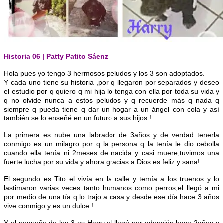
Historia 06 | Patty Patito Sáenz
Hola pues yo tengo 3 hermosos peludos y los 3 son adoptados.
Y cada uno tiene su historia ,por q llegaron por separados y deseo
el estudio por q quiero q mi hija lo tenga con ella por toda su vida y
q no olvide nunca a estos peludos y q recuerde más q nada q
siempre q pueda tiene q dar un hogar a un ángel con cola y así
también se lo enseñé en un futuro a sus hijos !
La primera es nube una labrad
or de 3años y de verdad tenerla
conmigo es un milagro por q la persona q la tenía le dio cebolla
cuando ella tenía ni 2meses de nacida y casi muere,tuvimos una
fuerte lucha por su vida y ahora gracias a Dios es feliz y sana!
El segundo es Tito el vivía en la calle y temía a los truenos y lo
lastimaron varias veces tanto humanos como perros,el llegó a mi
por medio de una tía q lo trajo a casa y desde ese día hace 3 años
vive conmigo y es un dulce !
Y el pequeño de los 3 es Harry el llegó por adopción hace 2años y