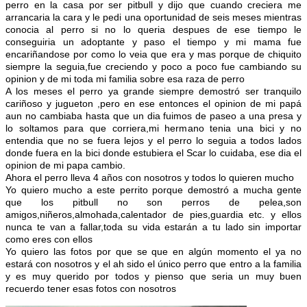
perro en la casa por ser pitbull y dijo que cuando creciera me
arrancaria la cara y le pedi una oportunidad de seis meses mientras
conocia al perro si no lo queria despues de ese tiempo le
conseguiria un adoptante y paso el tiempo y mi mama fue
encariñandose por como lo veia que era y mas porque de chiquito
siempre la seguia,fue creciendo y poco a poco fue cambiando su
opinion y de mi toda mi familia sobre esa raza de perro
A los meses el perro ya grande siempre demostró ser tranquilo
cariñoso y jugueton ,pero en ese entonces el opinion de mi papá
aun no cambiaba hasta que un dia fuimos de paseo a una presa y
lo soltamos para que corriera,mi hermano tenia una bici y no
entendia que no se fuera lejos y el perro lo seguia a todos lados
donde fuera en la bici donde estubiera el Scar lo cuidaba, ese dia el
opinion de mi papa cambio.
Ahora el perro lleva 4 años con nosotros y todos lo quieren mucho
Yo quiero mucho a este perrito porque demostró a mucha gente
que los pitbull no son perros de pelea,son
amigos,niñeros,almohada,ca
lentador de pies,guardia etc. y ellos
nunca te van a fallar,toda su vida estarán a tu lado sin importar
como eres con ellos
Yo quiero las fotos por que se que en algún momento el ya no
estará con nosotros y el ah sido el único perro que entro a la familia
y es muy querido por todos y pienso que seria un muy buen
recuerdo tener esas fotos con nosotros