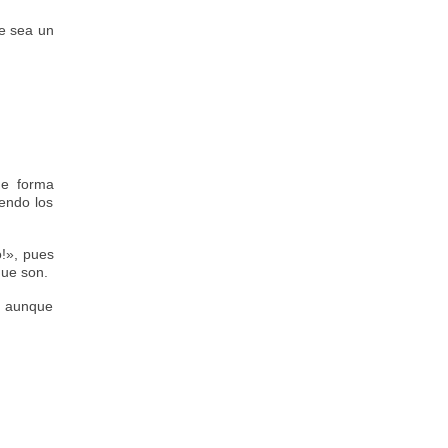
ue sea un
de forma
endo los
!», pues
que son.
s aunque