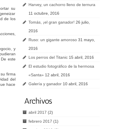
Harvey, un cachorro lleno de ternura
ortar su
11 octubre, 2016
ogeneizar
ad de los
Tomás, ¡el gran ganador!
26 julio,
2016
acciones,
Ruso: un gigante amoroso
31 mayo,
2016
egocio, y
 pudieran
Los perros del Titanic
15 abril, 2016
. De este
El estudio fotográfico de la hermosa
 su firma
«Santa»
12 abril, 2016
vidad del
Galería y ganador
10 abril, 2016
que hace
Archivos
abril 2017
(2)
febrero 2017
(1)