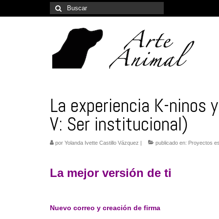
Buscar
por:
La experiencia K-ninos 
V: Ser institucional)
por
Yolanda Ivette Castillo Vázquez
|
publicado en:
Proyectos es
La mejor versión de ti
Nuevo correo y creación de firma