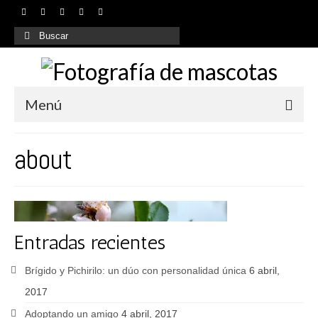
Buscar
por:
Menú
Inicio
about
¿Quiénes somos?
Nuestros servicios
Galería
Entradas recientes
Contacto
Brígido y Pichirilo: un dúo con personalidad única
6 abril,
FAQs
2017
Adoptando un amigo
4 abril, 2017
Blog