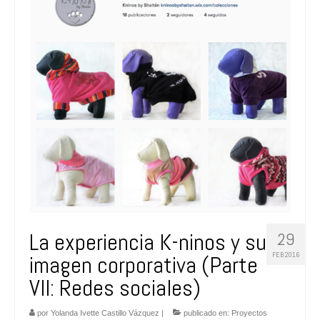
FAQs
Blog
La experiencia K-ninos y su
29
FEB 2016
imagen corporativa (Parte
VII: Redes sociales)
por
Yolanda Ivette Castillo Vázquez
|
publicado en:
Proyectos