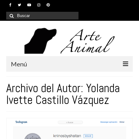
Buscar
por:
Menú
Inicio
Archivo del Autor: Yolanda
¿Quiénes somos?
Ivette Castillo Vázquez
Nuestros servicios
Galería
Contacto